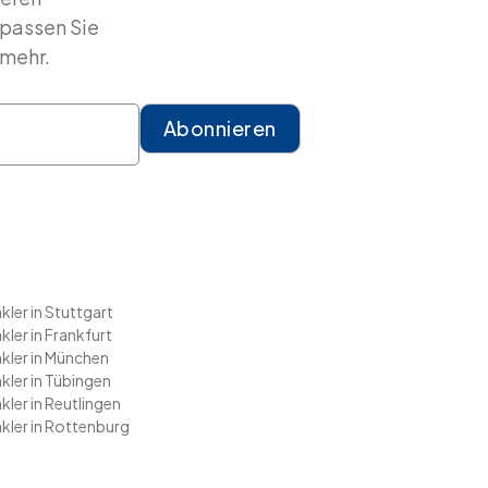
rpassen Sie
 mehr.
ler in Stuttgart
ler in Frankfurt
kler in München
ler in Tübingen
ler in Reutlingen
kler in Rottenburg