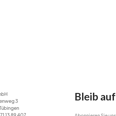
Bleib au
mbH
enweg 3
Tübingen
71 13 89 407
Abonnieren Sie un