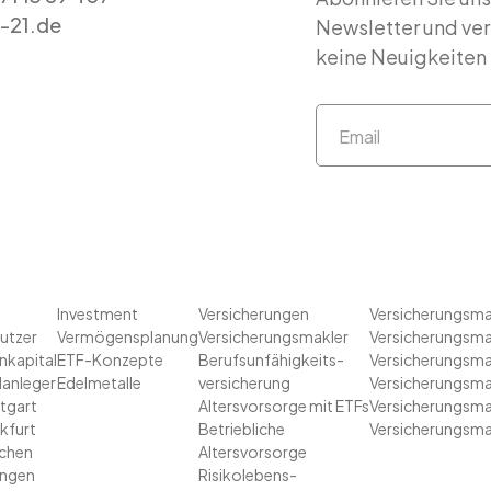
-21.de
Newsletter und ve
keine Neuigkeiten
Investment
Versicherungen
Versicherungsmak
nutzer
Vermögensplanung
Versicherungsmakler
Versicherungsmak
nkapital
ETF-Konzepte
Berufsunfähigkeits-
Versicherungsma
lanleger
Edelmetalle
versicherung
Versicherungsmak
ttgart
Altersvorsorge mit ETFs
Versicherungsmak
nkfurt
Betriebliche
Versicherungsma
nchen
Altersvorsorge
ingen
Risikolebens-