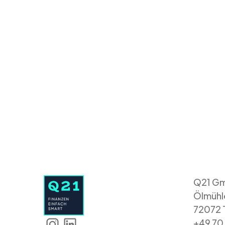
Q21 G
Ölmühl
72072 
+49 70 